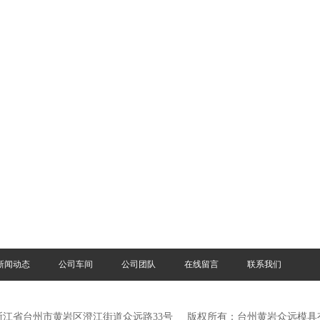
新闻动态
公司车间
公司团队
在线留言
联系我们
浙江省台州市黄岩区澄江街道众远路33号
版权所有：台州黄岩众远模具