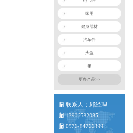
电气件
家用
健身器材
汽车件
头盔
箱
更多产品>>
联系人：邱经理
13906582085
0576-84766399