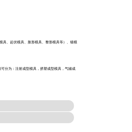
孔模具、起伏模具、胀形模具、整形模具等）、锻模
。
般可分为：注射成型模具，挤塑成型模具，气辅成